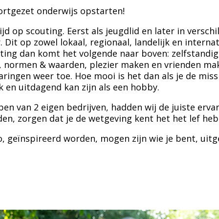
ortgezet onderwijs opstarten!
tijd op scouting. Eerst als jeugdlid en later in verschi
Dit op zowel lokaal, regionaal, landelijk en interna
ting dan komt het volgende naar boven: zelfstandi
 normen & waarden, plezier maken en vrienden maken
aringen weer toe. Hoe mooi is het dan als je de miss
k en uitdagend kan zijn als een hobby.
en van 2 eigen bedrijven, hadden wij de juiste erv
den, zorgen dat je de wetgeving kent het het lef he
po, geïnspireerd worden, mogen zijn wie je bent, ui