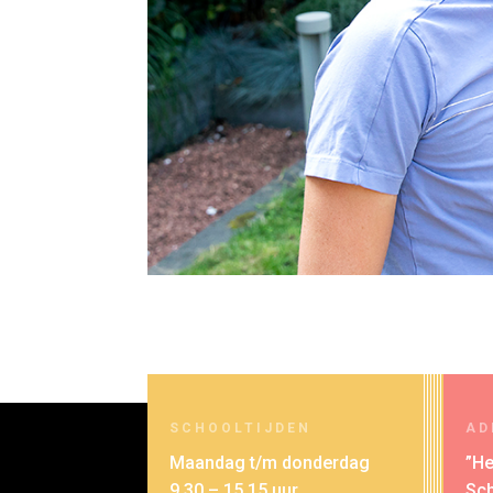
SCHOOLTIJDEN
AD
Maandag t/m donderdag
”He
9.30 – 15.15 uur
Sc