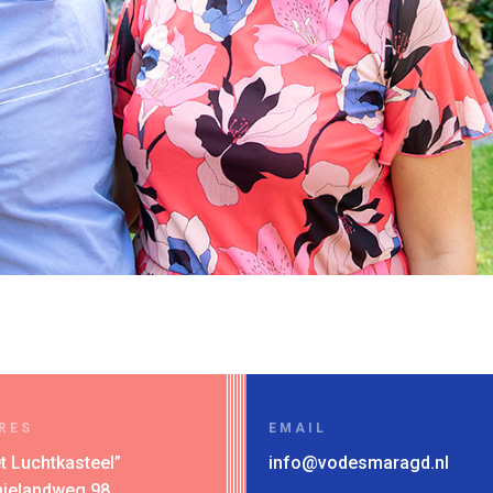
RES
EMAIL
t Luchtkasteel”
info@vodesmaragd.nl
hielandweg 98