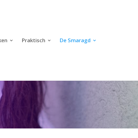
ken
Praktisch
De Smaragd