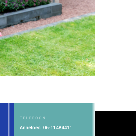
TELEFOON
Anneloes 06-11484411